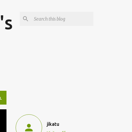
's
L
jikatu